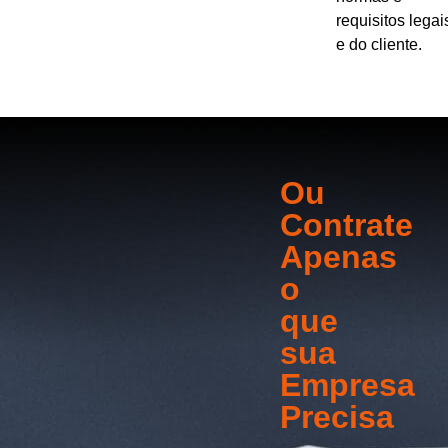
requisitos legai
e do cliente.
Ou
Contrate
Apenas
o
que
sua
Empresa
Precisa