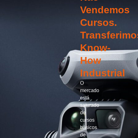
Vendemos
Cursos.
Transferimo
Know-
How
Industrial
O
mercado
está
saturado
de
cursos
básicos
de