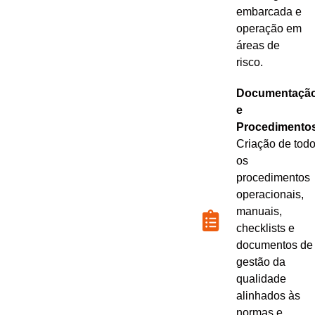
embarcada e
operação em
áreas de
risco.
Documentaçã
e
Procedimento
Criação de tod
os
procedimentos
operacionais,
manuais,
checklists e
documentos de
gestão da
qualidade
alinhados às
normas e