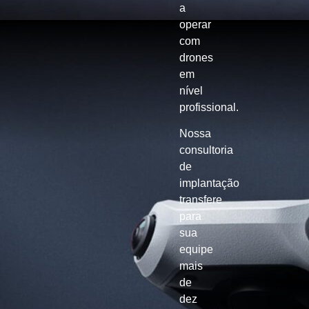
a
operar
com
drones
em
nível
profissional.
Nossa
consultoria
de
implantação
transfere
para
sua
equipe
mais
de
dez