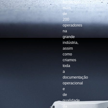
formamos
mais
de
200
operadores
na
grande
indústria,
assim
como
criamos
toda
a
documentação
operacional
e
de
qualidade
da