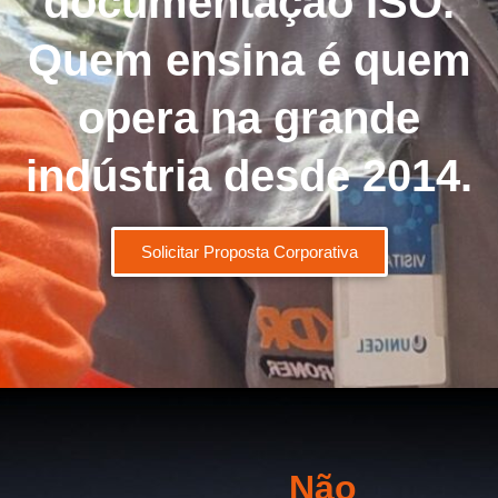
documentação ISO.
Quem ensina é quem
opera na grande
indústria desde 2014.
Solicitar Proposta Corporativa
Não