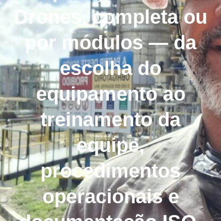
Drones, completa ou
por módulos — da
escolha do
equipamento ao
treinamento da
equipe,
procedimentos
operacionais e