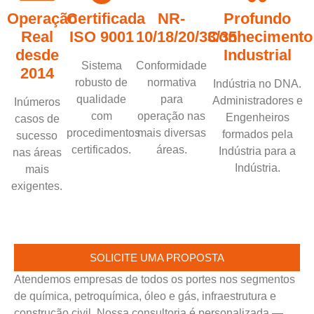
Operação
Certificada
NR-
Profundo
Real
ISO 9001
10/18/20/33/35
Conhecimento
desde
Industrial
Sistema
Conformidade
2014
robusto de
normativa
Indústria no DNA.
qualidade
para
Administradores e
Inúmeros
com
operação nas
Engenheiros
casos de
procedimentos
mais diversas
formados pela
sucesso
certificados.
áreas.
Indústria para a
nas áreas
Indústria.
mais
exigentes.
SOLICITE UMA PROPOSTA
Atendemos empresas de todos os portes nos segmentos
de química, petroquímica, óleo e gás, infraestrutura e
construção civil. Nossa consultoria é personalizada —