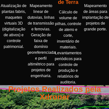
de Terra
Atualização de
Mapeamento
Mapeamento
plantas fabris,
linear de
de áreas para
Cálculo de
maquetes
dutovias, linhas
implantação de
volume de
virtuais 3D
de transmissão
projetos de
pilhas, controle
(digitalização
e ferrovias.
grande porte.
de aterro e
de ativos) e
Geração de
corte,
controle
faixa de
inventário de
patrimonial.
domínio
materiais.
georeferenciada
Levantamentos
e perfil
periódicos para
altimétrico para
controle de
projetos de
produção e
engenharia.
relatórios de
auditoria.
Projetos Realizados pela
Xdroner