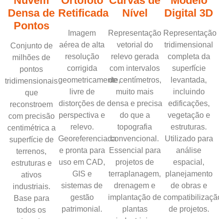
Nuvem
Ortofoto
Curvas de
Modelo
Densa de
Retificada
Nível
Digital 3D
Pontos
Imagem
Representação
Representação
aérea de alta
vetorial do
tridimensional
Conjunto de
resolução
relevo gerada
completa da
milhões de
corrigida
com intervalos
superfície
pontos
geometricamente,
de centímetros,
levantada,
tridimensionais
livre de
muito mais
incluindo
que
distorções de
densa e precisa
edificações,
reconstroem
perspectiva e
do que a
vegetação e
com precisão
relevo.
topografia
estruturas.
centimétrica a
Georeferenciada
convencional.
Utilizado para
superfície de
e pronta para
Essencial para
análise
terrenos,
uso em CAD,
projetos de
espacial,
estruturas e
GIS e
terraplanagem,
planejamento
ativos
sistemas de
drenagem e
de obras e
industriais.
gestão
implantação de
compatibilizaçã
Base para
patrimonial.
plantas
de projetos.
todos os