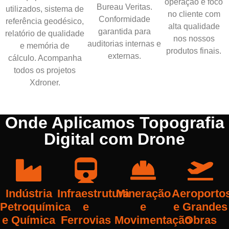
operação e foco
Bureau Veritas.
utilizados, sistema de
no cliente com
Conformidade
referência geodésico,
alta qualidade
garantida para
relatório de qualidade
nos nossos
auditorias internas e
e memória de
produtos finais.
externas.
cálculo. Acompanha
todos os projetos
Xdroner.
Onde Aplicamos Topografia
Digital com Drone
Indústria
Infraestrutura
Mineração
Aeroporto
Petroquímica
e
e
e Grandes
e Química
Ferrovias
Movimentação
Obras