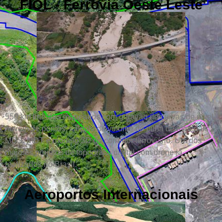
FIOL - Ferrovia Oeste Leste
550 km lineares mapeados com geração de curvas de nível,
nuvem de pontos, cálculo de volume de pilha de materiais,
MDS, MDT e modelo 3D do corredor ferroviário. Um dos
maiores projetos de topografia digital com drone já
realizados no Brasil.
Aeroportos Internacionais