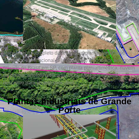
Mapeamento completo da área de implantação do novo
Aeroporto Internacional (Sul da Bahia) e do maior aeroporto
privado do Brasil em SP, com planta planialtimétrica, nuvem
de pontos, ortofoto retificada, MDS, MDT e memorial
descritivo para projeto executivo.
Plantas Industriais de Grande
Porte