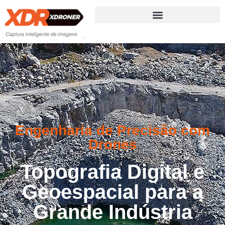
Engenharia de Precisão com
Drones
Topografia Digital e
Geoespacial para a
Grande Indústria