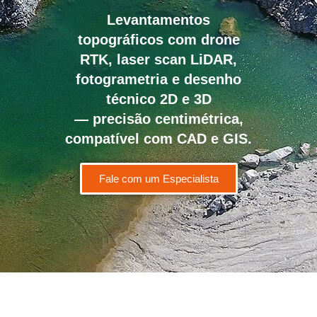
Levantamentos
topográficos com drone
RTK, laser scan LiDAR,
fotogrametria e desenho
técnico 2D e 3D
— precisão centimétrica,
compatível com CAD e GIS.
Fale com um Especialista