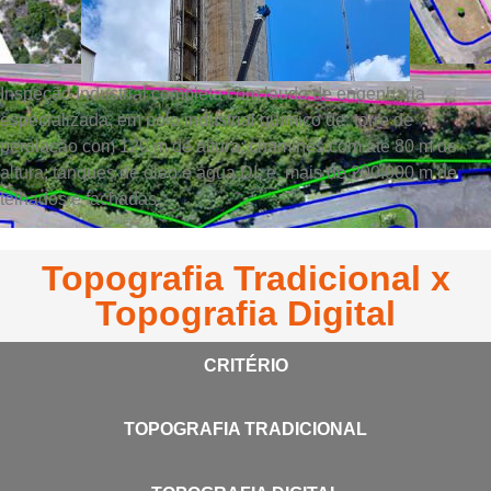
Inspeção Industrial completa com laudo de engenharia
especializada, em polo industrial químico de: torre de
perolação com 120 m de altura; chaminés com até 80 m de
altura; tanques de óleo e água DI; e, mais de 200.000 m de
telhados e fachadas.
Topografia Tradicional x
Topografia Digital
CRITÉRIO
TOPOGRAFIA TRADICIONAL