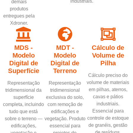
industriais.
demais
produtos
entregues pela
Xdroner.
MDS -
MDT -
Cálculo de
Modelo
Modelo
Volume de
Digital de
Digital de
Pilha
Superfície
Terreno
Cálculo preciso do
volume de materiais
Representação
Representação
em pilhas, aterros,
tridimensional da
tridimensional
cavas e pátios
superfície
exclusiva do solo,
industriais.
completa, incluindo
com remoção de
Essencial para
tudo que está
edificações e
controle de estoque
sobre o terreno —
vegetação. Produto
de granéis, gestão
edificações,
essencial para
de resíduos,
vegetação e
projetos de