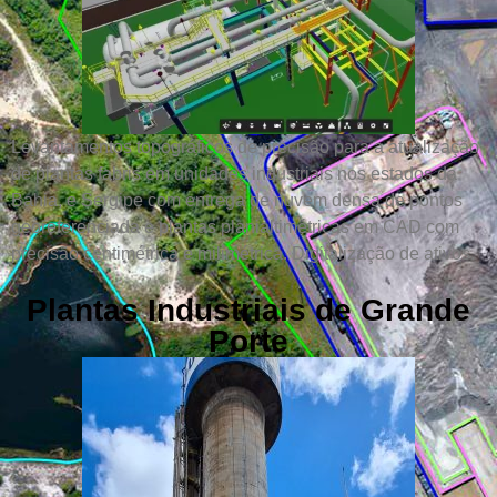
Levantamentos topográficos de precisão para a atualização
de plantas fabris em unidades industriais nos estados da
Bahia, e Sergipe com entrega de nuvem densa de pontos
georeferenciada e plantas planialtimétricas em CAD com
precisão centimétrica e milimétrica. Digitalização de ativos.
Plantas Industriais de Grande
Porte