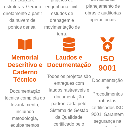
planejamento de
estruturas. Gerado
engenharia civil,
obras e auditorias
diretamente a partir
estudos de
operacionais.
da nuvem de
drenagem e
pontos densa.
movimentação de
terra.
Memorial
Laudos e
ISO
Descritivo e
Documentação
9001
Caderno
Todos os projetos são
Técnico
Documentação
entregues com
e
laudos rastreáveis e
Documentação
Procedimentos
documentação
técnica completa do
robustos
padronizada pelo
levantamento,
certificados ISO
Sistema de Gestão
incluindo
9001. Garantem
da Qualidade
metodologia,
segurança na
certificado pelo
equipamentos