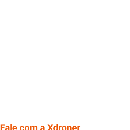
Atendemos em
nossos espe
Fale com a Xdroner