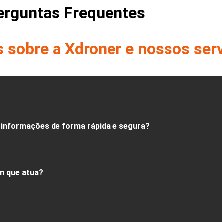
erguntas Frequentes
s sobre a Xdroner e nossos ser
 informações de forma rápida e segura?
m que atua?