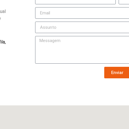
ual
e
la,
Enviar