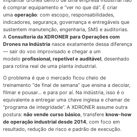
Implantar drones dentro de uma empresa industrial não
é comprar equipamento e “ver no que dá”. É criar
uma
operação
: com escopo, responsabilidades,
indicadores, segurança, governança e entregáveis que
sustentem manutenção, engenharia, SMS e auditorias.
A
Consultoria da XDRONER para Operações com
Drones na Indústria
nasce exatamente dessa diferença
— sair do voo improvisado e chegar a um
modelo
profissional, repetível e auditável
, desenhado
para rotina real de uma planta industrial.
O problema é que o mercado ficou cheio de
treinamento “de final de semana” que ensina a decolar,
filmar e pousar… e para por aí. Na indústria, isso é o
equivalente a entregar uma chave inglesa e chamar de
“programa de integridade”. A XDRONER assume outra
postura:
não vende curso básico
, transfere
know-how
de operação industrial desde 2014
, com foco em
resultado, redução de risco e padrão de execução.