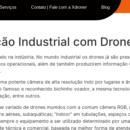
Serviços
Contato | Fale com a Xdroner
Blog
ão Industrial com Dron
udo na indústria. No mundo industrial os drones já são pre
cos operacionais, além de também produzirem informação di
.
ma potente câmera de alta resolução indo por lugares e ân
 famoso e reconhecido bichinho voador, a mesma tecnologia
ação, entre outros.
leque variado de drones munidos com a comum câmera RGB,
ns aéreas, subaquáticas; “indoor” em tubulações, espaços c
empre o equipamento a ser utilizado determinado por uma 
de técnica e comercial, baseada na melhor forma de atende