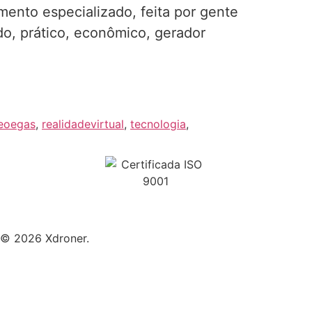
ento especializado, feita por gente
do, prático, econômico, gerador
eoegas
,
realidadevirtual
,
tecnologia
,
© 2026 Xdroner.