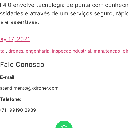
l 4.0 envolve tecnologia de ponta com conhecim
ssidades e através de um serviços seguro, rápi
s e assertivas.
ay 17, 2021
tal
,
drones
,
engenharia
,
inspecaoindustrial
,
manutencao
,
ol
Fale Conosco
E-mail:
atendimento@xdroner.com
Telefone:
(71) 99190-2939